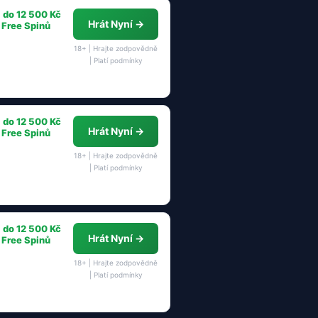
 do 12 500 Kč
Hrát Nyní →
 Free Spinů
18+ | Hrajte zodpovědně
| Platí podmínky
 do 12 500 Kč
Hrát Nyní →
 Free Spinů
18+ | Hrajte zodpovědně
| Platí podmínky
 do 12 500 Kč
Hrát Nyní →
 Free Spinů
18+ | Hrajte zodpovědně
| Platí podmínky