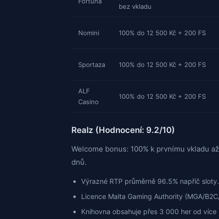
Fortuna
bez vkladu
Nomini
100% do 12 500 Kč + 200 FS
Sportaza
100% do 12 500 Kč + 200 FS
ALF
100% do 12 500 Kč + 200 FS
Casino
Realz (Hodnocení: 9.2/10)
Welcome bonus: 100% k prvnímu vkladu až d
dnů.
Výrazné RTP průměrně 96.5% napříč sloty.
Licence Malta Gaming Authority (MGA/B2C/
Knihovna obsahuje přes 3 000 her od více