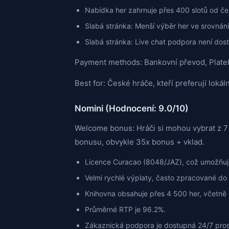
Nabídka her zahrnuje přes 400 slotů od če
Slabá stránka: Menší výběr her ve srovnání
Slabá stránka: Live chat podpora není dos
Payment methods: Bankovní převod, Platebn
Best for: České hráče, kteří preferují lokál
Nomini (Hodnocení: 9.0/10)
Welcome bonus: Hráči si mohou vybrat z 7 
bonusu, obvykle 35x bonus + vklad.
Licence Curacao (8048/JAZ), což umožňuje
Velmi rychlé výplaty, často zpracované do
Knihovna obsahuje přes 4 500 her, včetně 
Průměrné RTP je 96.2%.
Zákaznická podpora je dostupná 24/7 prost