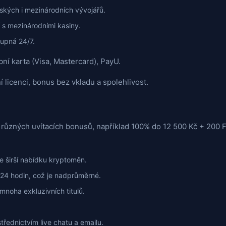
ských i mezinárodních vývojářů.
 s mezinárodními kasiny.
tupná 24/7.
í karta (Visa, Mastercard), PayU.
ní licenci, bonus bez vkladu a spolehlivost.
různých uvítacích bonusů, například 100% do 12 500 Kč + 200 FS
 širší nabídku kryptoměn.
 24 hodin, což je nadprůměrné.
mnoha exkluzivních titulů.
řednictvím live chatu a emailu.