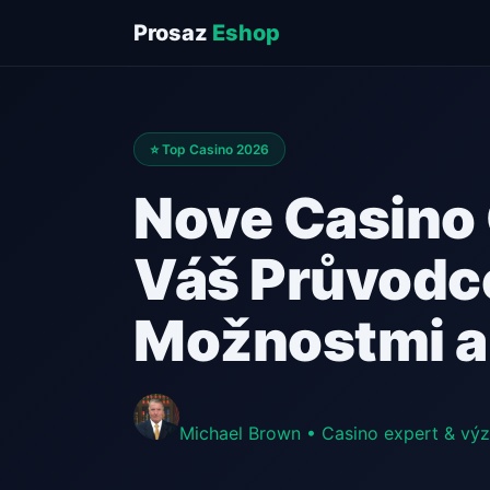
Prosaz
Eshop
⭐ Top Casino 2026
Nove Casino 
Váš Průvodce
Možnostmi a
Michael Brown
•
Casino expert & vý