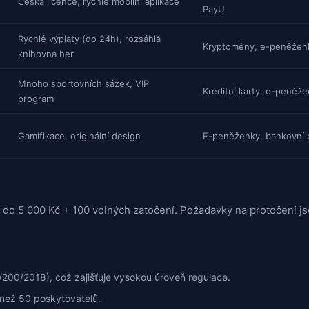
Česká licence, rychlé mobilní aplikace
PayU
Rychlé výplaty (do 24h), rozsáhlá
Kryptoměny, e-peněženk
knihovna her
Mnoho sportovních sázek, VIP
Kreditní karty, e-peněže
program
Gamifikace, originální design
E-peněženky, bankovní 
o 5 000 Kč + 100 volných zatočení. Požadavky na protočení js
200/2018), což zajišťuje vysokou úroveň regulace.
 než 50 poskytovatelů.