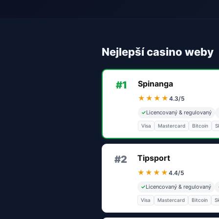
Nejlepší casino weby
Spinanga
#1
★★★★
4.3/5
✓
Licencovaný & regulovaný
Visa
Mastercard
Bitcoin
Sk
Tipsport
#2
★★★★
4.4/5
✓
Licencovaný & regulovaný
Visa
Mastercard
Bitcoin
Sk