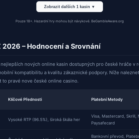
Zobrazit dalších 1 kasin ▼
Pouze 18+. Hazardní hry mohou být návykové.
BeGambleAware.org
Z 2026 – Hodnocení a Srovnání
 nejlepších nových online kasin dostupných pro české hráče v r
 mobilní kompatibilitu a kvalitu zákaznické podpory. Níže nalez
 to pravé nove české online casino.
Klíčové Přednosti
Platební Metody
Visa, Mastercard, Skrill, 
Vysoké RTP (96.5%), široká škála her
Paysafecard
Bankovní převod, Platebn