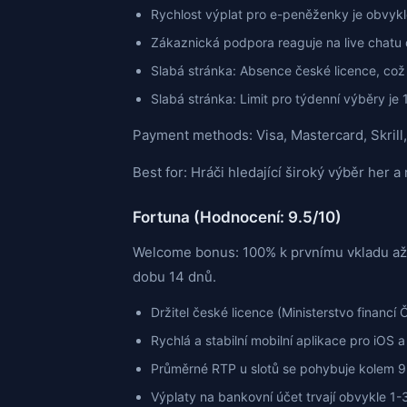
Rychlost výplat pro e-peněženky je obvykl
Zákaznická podpora reaguje na live chatu d
Slabá stránka: Absence české licence, co
Slabá stránka: Limit pro týdenní výběry je 1
Payment methods: Visa, Mastercard, Skrill,
Best for: Hráči hledající široký výběr her a
Fortuna (Hodnocení: 9.5/10)
Welcome bonus: 100% k prvnímu vkladu až d
dobu 14 dnů.
Držitel české licence (Ministerstvo financ
Rychlá a stabilní mobilní aplikace pro iOS
Průměrné RTP u slotů se pohybuje kolem 
Výplaty na bankovní účet trvají obvykle 1-