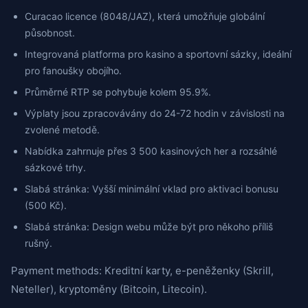
Curacao licence (8048/JAZ), která umožňuje globální
působnost.
Integrovaná platforma pro kasino a sportovní sázky, ideální
pro fanoušky obojího.
Průměrné RTP se pohybuje kolem 95.9%.
Výplaty jsou zpracovávány do 24-72 hodin v závislosti na
zvolené metodě.
Nabídka zahrnuje přes 3 500 kasinových her a rozsáhlé
sázkové trhy.
Slabá stránka: Vyšší minimální vklad pro aktivaci bonusu
(500 Kč).
Slabá stránka: Design webu může být pro někoho příliš
rušný.
Payment methods: Kreditní karty, e-peněženky (Skrill,
Neteller), kryptoměny (Bitcoin, Litecoin).