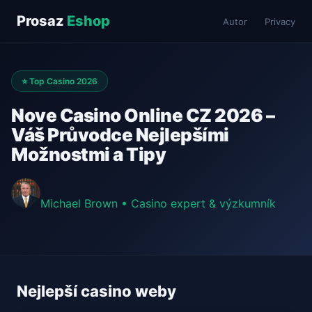
Prosaz
Eshop
Autor
Privacy
⭐ Top Casino 2026
Nove Casino Online CZ 2026 –
Váš Průvodce Nejlepšími
Možnostmi a Tipy
Michael Brown
•
Casino expert & výzkumník
Nejlepší casino weby