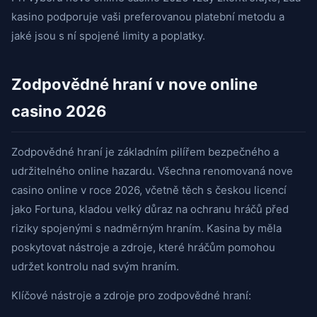
kasino podporuje vaši preferovanou platební metodu a
jaké jsou s ní spojené limity a poplatky.
Zodpovědné hraní v nove online
casino 2026
Zodpovědné hraní je základním pilířem bezpečného a
udržitelného online hazardu. Všechna renomovaná nove
casino online v roce 2026, včetně těch s českou licencí
jako Fortuna, kladou velký důraz na ochranu hráčů před
riziky spojenými s nadměrným hraním. Kasina by měla
poskytovat nástroje a zdroje, které hráčům pomohou
udržet kontrolu nad svým hraním.
Klíčové nástroje a zdroje pro zodpovědné hraní: