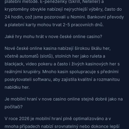
platební metodě. E-peněženky (Skrill, Neteller) a
kryptoměny obvykle nabízejí nejrychlejší výběry, často do
24 hodin, což jsme pozorovali u Nomini. Bankovní převody
a platební karty mohou trvat 2-5 pracovních dnů.
Jaké hry mohu hrát v nove české online casino?
Nové české online kasina nabízejí širokou škálu her,
včetně automatů (slotů), stolních her jako ruleta a
blackjack, video pokeru a často i živých kasinových her s
reálnými krupiéry. Mnoho kasin spolupracuje s předními
poskytovateli softwaru, aby zajistila kvalitní a rozmanitou
nabídku her.
Je mobilní hraní v nove casino online stejně dobré jako na
počítači?
V roce 2026 je mobilní hraní plně optimalizováno a v
mnoha případech nabízí srovnatelný nebo dokonce lepší