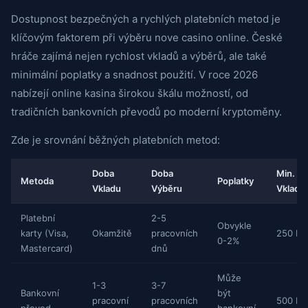
Dostupnost bezpečných a rychlých platebních metod je
klíčovým faktorem při výběru nove casino online. České
hráče zajímá nejen rychlost vkladů a výběrů, ale také
minimální poplatky a snadnost použití. V roce 2026
nabízejí online kasina širokou škálu možností, od
tradičních bankovních převodů po moderní kryptoměny.
Zde je srovnání běžných platebních metod:
Doba
Doba
Min.
Metoda
Poplatky
Vkladu
Výběru
Vklad
Platební
2-5
Obvykle
karty (Visa,
Okamžitě
pracovních
250 Kč
0-2%
Mastercard)
dnů
Může
1-3
3-7
Bankovní
být
pracovní
pracovních
500 Kč