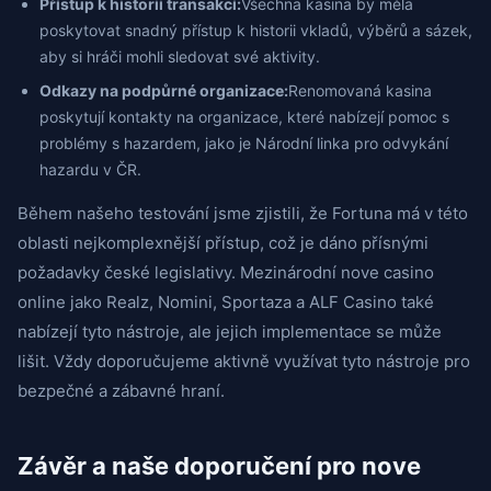
Přístup k historii transakcí:
Všechna kasina by měla
poskytovat snadný přístup k historii vkladů, výběrů a sázek,
aby si hráči mohli sledovat své aktivity.
Odkazy na podpůrné organizace:
Renomovaná kasina
poskytují kontakty na organizace, které nabízejí pomoc s
problémy s hazardem, jako je Národní linka pro odvykání
hazardu v ČR.
Během našeho testování jsme zjistili, že Fortuna má v této
oblasti nejkomplexnější přístup, což je dáno přísnými
požadavky české legislativy. Mezinárodní nove casino
online jako Realz, Nomini, Sportaza a ALF Casino také
nabízejí tyto nástroje, ale jejich implementace se může
lišit. Vždy doporučujeme aktivně využívat tyto nástroje pro
bezpečné a zábavné hraní.
Závěr a naše doporučení pro nove