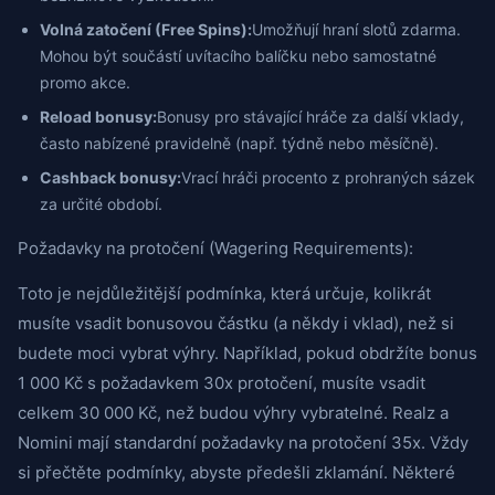
Volná zatočení (Free Spins):
Umožňují hraní slotů zdarma.
Mohou být součástí uvítacího balíčku nebo samostatné
promo akce.
Reload bonusy:
Bonusy pro stávající hráče za další vklady,
často nabízené pravidelně (např. týdně nebo měsíčně).
Cashback bonusy:
Vrací hráči procento z prohraných sázek
za určité období.
Požadavky na protočení (Wagering Requirements):
Toto je nejdůležitější podmínka, která určuje, kolikrát
musíte vsadit bonusovou částku (a někdy i vklad), než si
budete moci vybrat výhry. Například, pokud obdržíte bonus
1 000 Kč s požadavkem 30x protočení, musíte vsadit
celkem 30 000 Kč, než budou výhry vybratelné. Realz a
Nomini mají standardní požadavky na protočení 35x. Vždy
si přečtěte podmínky, abyste předešli zklamání. Některé