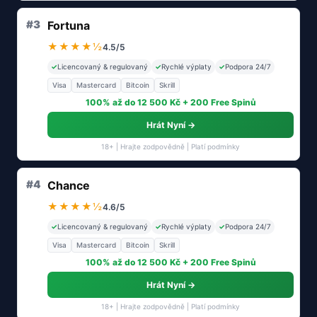
#3
Fortuna
★★★★½
4.5/5
✓
Licencovaný & regulovaný
✓
Rychlé výplaty
✓
Podpora 24/7
Visa
Mastercard
Bitcoin
Skrill
100% až do 12 500 Kč + 200 Free Spinů
Hrát Nyní →
18+ | Hrajte zodpovědně | Platí podmínky
#4
Chance
★★★★½
4.6/5
✓
Licencovaný & regulovaný
✓
Rychlé výplaty
✓
Podpora 24/7
Visa
Mastercard
Bitcoin
Skrill
100% až do 12 500 Kč + 200 Free Spinů
Hrát Nyní →
18+ | Hrajte zodpovědně | Platí podmínky