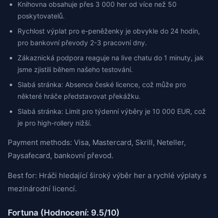
Knihovna obsahuje přes 3 000 her od více než 50
poskytovatelů.
Rychlost výplat pro e-peněženky je obvykle do 24 hodin,
pro bankovní převody 2-3 pracovní dny.
Zákaznická podpora reaguje na live chatu do 1 minuty, jak
jsme zjistili během našeho testování.
Slabá stránka: Absence české licence, což může pro
některé hráče představovat překážku.
Slabá stránka: Limit pro týdenní výběry je 10 000 EUR, což
je pro high-rollery nižší.
Payment methods: Visa, Mastercard, Skrill, Neteller,
Paysafecard, bankovní převod.
Best for: Hráči hledající široký výběr her a rychlé výplaty s
mezinárodní licencí.
Fortuna (Hodnocení: 9.5/10)