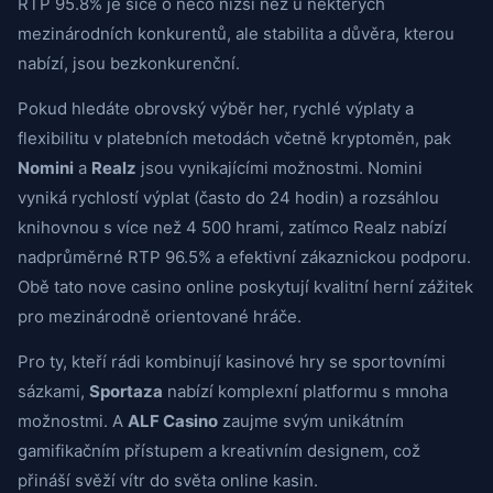
RTP 95.8% je sice o něco nižší než u některých
mezinárodních konkurentů, ale stabilita a důvěra, kterou
nabízí, jsou bezkonkurenční.
Pokud hledáte obrovský výběr her, rychlé výplaty a
flexibilitu v platebních metodách včetně kryptoměn, pak
Nomini
a
Realz
jsou vynikajícími možnostmi. Nomini
vyniká rychlostí výplat (často do 24 hodin) a rozsáhlou
knihovnou s více než 4 500 hrami, zatímco Realz nabízí
nadprůměrné RTP 96.5% a efektivní zákaznickou podporu.
Obě tato nove casino online poskytují kvalitní herní zážitek
pro mezinárodně orientované hráče.
Pro ty, kteří rádi kombinují kasinové hry se sportovními
sázkami,
Sportaza
nabízí komplexní platformu s mnoha
možnostmi. A
ALF Casino
zaujme svým unikátním
gamifikačním přístupem a kreativním designem, což
přináší svěží vítr do světa online kasin.