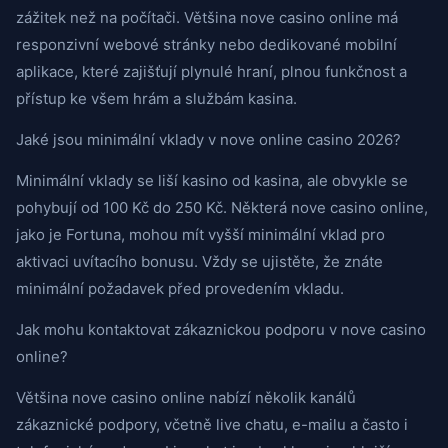
zážitek než na počítači. Většina nove casino online má
responzivní webové stránky nebo dedikované mobilní
aplikace, které zajišťují plynulé hraní, plnou funkčnost a
přístup ke všem hrám a službám kasina.
Jaké jsou minimální vklady v nove online casino 2026?
Minimální vklady se liší kasino od kasina, ale obvykle se
pohybují od 100 Kč do 250 Kč. Některá nove casino online,
jako je Fortuna, mohou mít vyšší minimální vklad pro
aktivaci uvítacího bonusu. Vždy se ujistěte, že znáte
minimální požadavek před provedením vkladu.
Jak mohu kontaktovat zákaznickou podporu v nove casino
online?
Většina nove casino online nabízí několik kanálů
zákaznické podpory, včetně live chatu, e-mailu a často i