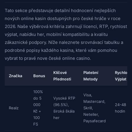
Tato sekce představuje detailní hodnocení nejlepších
nových online kasin dostupných pro české hráče v roce
2026. Naše výběrová kritéria zahrnují licenci, RTP, rychlost
výplat, nabídku her, mobilní kompatibilitu a kvalitu
zákaznické podpory. Níže naleznete srovnávací tabulku a
podrobné popisy každého kasina, které vám pomohou
vybrat to pravé nove české online casino.
Klíčové
Platební
Rychlost
Značka
Bonus
Přednosti
Metody
Výplat
100%
Visa,
do 5
Vysoké RTP
Mastercard,
000
(96.5%),
24-48
Realz
Skrill,
Kč +
široká škála
hodin
Neteller,
100
her
Paysafecard
FS