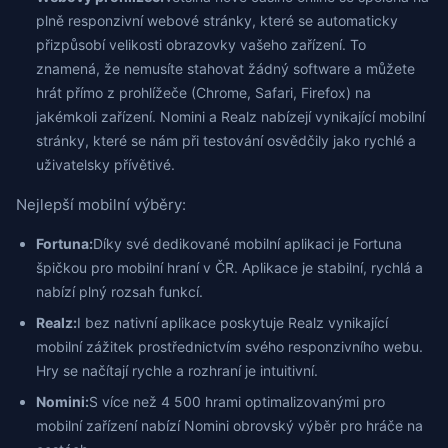
plně responzivní webové stránky, které se automaticky
přizpůsobí velikosti obrazovky vašeho zařízení. To
znamená, že nemusíte stahovat žádný software a můžete
hrát přímo z prohlížeče (Chrome, Safari, Firefox) na
jakémkoli zařízení. Nomini a Realz nabízejí vynikající mobilní
stránky, které se nám při testování osvědčily jako rychlé a
uživatelsky přívětivé.
Nejlepší mobilní výběry:
Fortuna:
Díky své dedikované mobilní aplikaci je Fortuna
špičkou pro mobilní hraní v ČR. Aplikace je stabilní, rychlá a
nabízí plný rozsah funkcí.
Realz:
I bez nativní aplikace poskytuje Realz vynikající
mobilní zážitek prostřednictvím svého responzivního webu.
Hry se načítají rychle a rozhraní je intuitivní.
Nomini:
S více než 4 500 hrami optimalizovanými pro
mobilní zařízení nabízí Nomini obrovský výběr pro hráče na