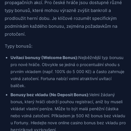
propagačních akcí. Pro české hráče jsou dostupné různé
typy bonusů, které mohou výrazně zvýšit bankroll a
prodloužit herní dobu. Je klíčové rozumět specifickým
podmínkám každého bonusu, zejména požadavkům na
protočení.
Typy bonusů:
Uvítací bonusy (Welcome Bonus):
Nejběžnější typ bonusu
pro nové hráče. Obvykle se jedná o procentuální shodu s
prvním vkladem (např. 100% do 5 000 Kč) a často zahrnuje
volná zatočení. Fortuna nabízí velmi atraktivní uvítací
balíček.
Bonusy bez vkladu (No Deposit Bonus):
Velmi žádaný
bonus, který hráči obdrží pouhou registrací, aniž by museli
vkládat vlastní peníze. Může to být malá peněžní částka
nebo volná zatočení. Příkladem je 500 Kč bonus bez vkladu
u Fortuny. Hledejte nove online casino bonus bez vkladu pro
bezrizikové vyzkoušení.